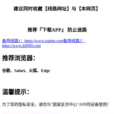
建议同时收藏【线路网址】与【本网页】
推荐『下载APP』 防止迷路
备用线路
1
：
https://www.rznbm.com
备用线路
2
：
https://www.k8900.com
推荐浏览器：
谷歌、Safari、火狐、Edge
温馨提示：
为了您的隐私安全，请勿与"国家反诈中心"APP同设备使用！