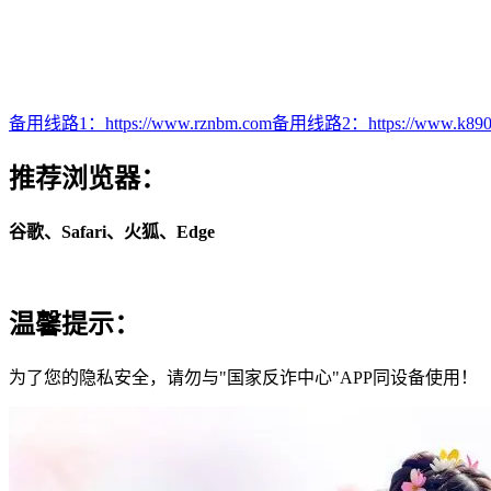
备用线路
1
：
https://www.rznbm.com
备用线路
2
：
https://www.k89
推荐浏览器：
谷歌、Safari、火狐、Edge
温馨提示：
为了您的隐私安全，请勿与"国家反诈中心"APP同设备使用！